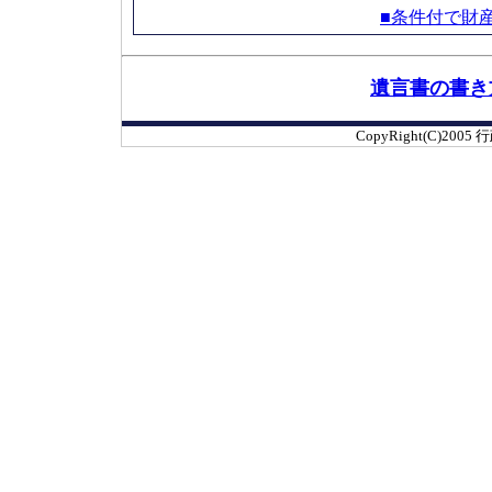
■条件付で財
遺言書の書き
CopyRight(C)2005