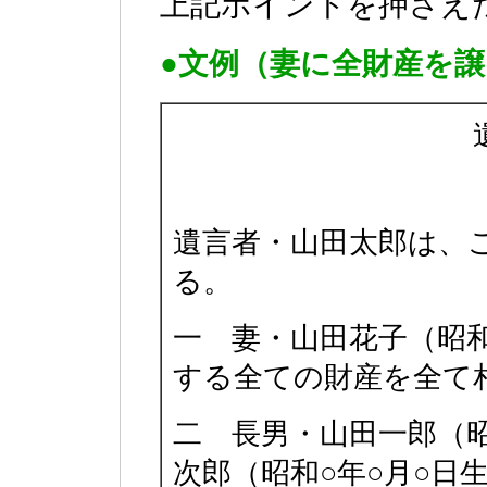
上記ポイントを押さえ
●文例（妻に全財産を
遺言者・山田太郎は、
る。
一 妻・山田花子（昭和
する全ての財産を全て
二 長男・山田一郎（昭
次郎（昭和○年○月○日