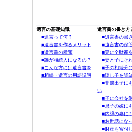
遺言の基礎知識
遺言書の書き方
■遺言って何？
■遺言書の書
■遺言書を作るメリット
■遺言書の保
■遺言書の種類
■妻に全財産
■誰が相続人になるの？
■妻と子にそ
■こんな方には遺言書を
■子の相続分
■相続・遺言の用語説明
■隠し子を認
■非嫡出子に
い
■子に会社を
■息子の嫁に
■内縁の妻に
■お世話にな
■財産を寄付